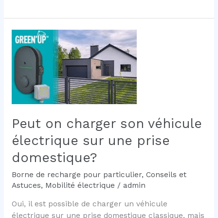
des
bornes
de
recharge
:
réglementation,
normes
et
évolutions
en
Peut on charger son véhicule
2025
électrique sur une prise
domestique?
Borne de recharge pour particulier
,
Conseils et
Astuces
,
Mobilité électrique
/
admin
Oui, il est possible de charger un véhicule
électrique sur une prise domestique classique, mais