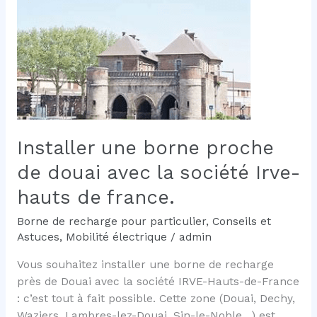
recharge
proche
de
cambrai
avec
la
société
Irve-
Installer une borne proche
hauts
de
de douai avec la société Irve-
france
hauts de france.
Borne de recharge pour particulier
,
Conseils et
Astuces
,
Mobilité électrique
/
admin
Vous souhaitez installer une borne de recharge
près de Douai avec la société IRVE-Hauts-de-France
: c’est tout à fait possible. Cette zone (Douai, Dechy,
Waziers, Lambres-lez-Douai, Sin-le-Noble…) est