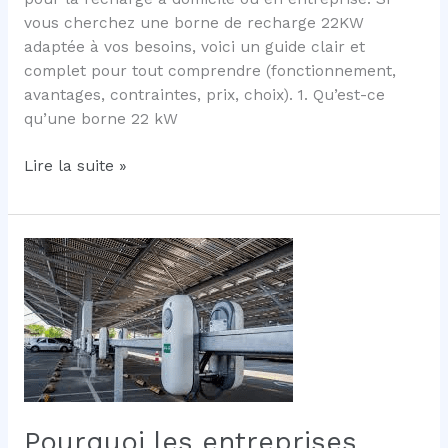
vous cherchez une borne de recharge 22KW
adaptée à vos besoins, voici un guide clair et
complet pour tout comprendre (fonctionnement,
avantages, contraintes, prix, choix). 1. Qu’est-ce
qu’une borne 22 kW
Borne
Lire la suite »
de
recharge
22KW
triphasée.
Pourquoi les entreprises