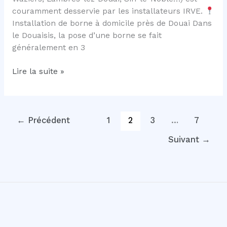
couramment desservie par les installateurs IRVE.
Installation de borne à domicile près de Douai Dans
le Douaisis, la pose d’une borne se fait
généralement en 3
Installer
Lire la suite »
une
borne
proche
de
←
Précédent
1
2
3
…
7
douai
Suivant
→
avec
la
société
Irve-
hauts
de
france.