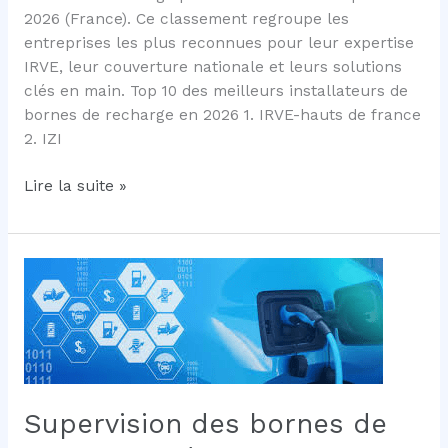
2026 (France). Ce classement regroupe les
entreprises les plus reconnues pour leur expertise
IRVE, leur couverture nationale et leurs solutions
clés en main. Top 10 des meilleurs installateurs de
bornes de recharge en 2026 1. IRVE-hauts de france
2. IZI
Top
Lire la suite »
10
des
meilleurs
installateurs
de
bornes
de
recharge
en
Supervision des bornes de
2026