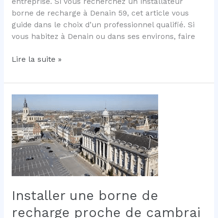
entreprise. Si vous recherchez un installateur
borne de recharge à Denain 59, cet article vous
guide dans le choix d’un professionnel qualifié. Si
vous habitez à Denain ou dans ses environs, faire
Installation
Lire la suite »
de
borne
de
recharge
à
Denain
:
faites
confiance
à
IRVE‑Hauts
Installer une borne de
de
recharge proche de cambrai
France