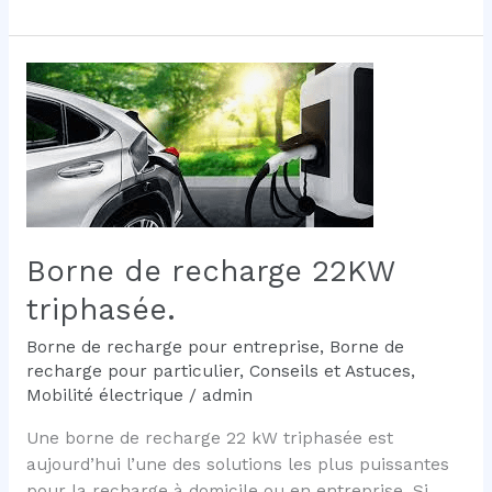
est
la
meilleure
borne
de
recharge
domestique
en
2026
?
Borne de recharge 22KW
triphasée.
Borne de recharge pour entreprise
,
Borne de
recharge pour particulier
,
Conseils et Astuces
,
Mobilité électrique
/
admin
Une borne de recharge 22 kW triphasée est
aujourd’hui l’une des solutions les plus puissantes
pour la recharge à domicile ou en entreprise. Si