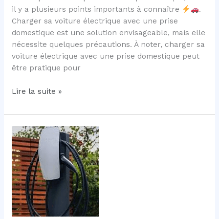
il y a plusieurs points importants à connaître
.
Charger sa voiture électrique avec une prise
domestique est une solution envisageable, mais elle
nécessite quelques précautions. À noter, charger sa
voiture électrique avec une prise domestique peut
être pratique pour
Peut
Lire la suite »
on
charger
son
véhicule
électrique
sur
une
prise
domestique?