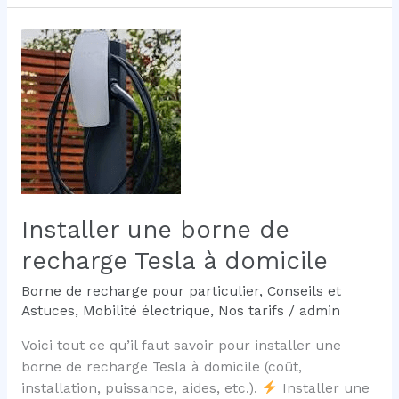
la
meilleure
borne
de
recharge
domestique
en
2026
?
Installer une borne de
recharge Tesla à domicile
Borne de recharge pour particulier
,
Conseils et
Astuces
,
Mobilité électrique
,
Nos tarifs
/
admin
Voici tout ce qu’il faut savoir pour installer une
borne de recharge Tesla à domicile (coût,
installation, puissance, aides, etc.).
Installer une