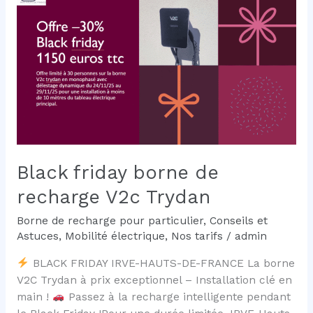
voiture
électrique
en
entreprise
?
Black friday borne de
recharge V2c Trydan
Borne de recharge pour particulier
,
Conseils et
Astuces
,
Mobilité électrique
,
Nos tarifs
/
admin
BLACK FRIDAY IRVE-HAUTS-DE-FRANCE La borne
V2C Trydan à prix exceptionnel – Installation clé en
main !
Passez à la recharge intelligente pendant