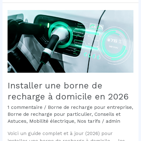
temps
prend
la
recharge
d’une
voiture
électrique
à
domicile
?
Installer une borne de
recharge à domicile en 2026
1 commentaire
/
Borne de recharge pour entreprise
,
Borne de recharge pour particulier
,
Conseils et
Astuces
,
Mobilité électrique
,
Nos tarifs
/
admin
Voici un guide complet et à jour (2026) pour
installer une borne de recharge à domicile — les