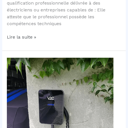
qualification professionnelle délivrée à des
électriciens ou entreprises capables de : Elle
atteste que le professionnel possède les
compétences techniques
Borne
Lire la suite »
de
recharge
:
qu’est-
ce
que
la
certification
IRVE
?