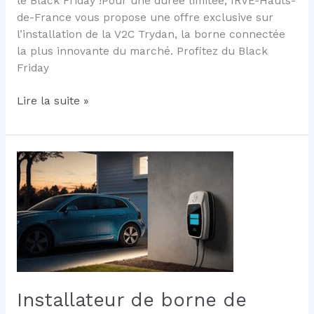
le Black Friday !Pour une durée limitée, IRVE-Hauts-
de-France vous propose une offre exclusive sur
l’installation de la V2C Trydan, la borne connectée
la plus innovante du marché. Profitez du Black
Friday
Black
Lire la suite »
friday
borne
de
recharge
V2c
Trydan
Installateur de borne de