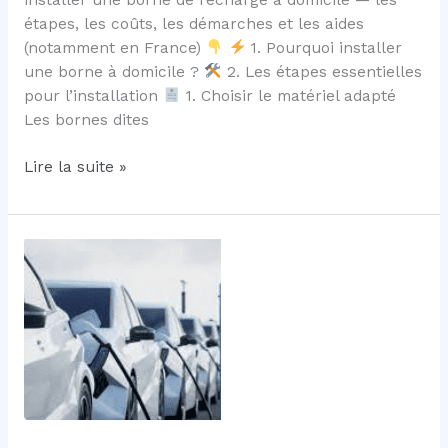
étapes, les coûts, les démarches et les aides
(notamment en France)
1. Pourquoi installer
une borne à domicile ?
2. Les étapes essentielles
pour l’installation
1. Choisir le matériel adapté
Les bornes dites
Installer
Lire la suite »
une
borne
de
recharge
à
domicile
en
2026