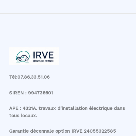
de
recharge
pas
cher
dans
le
Nord
(59),
qui
choisir?
Tél:07.86.33.51.06
SIREN : 994736601
APE : 4321A. travaux d’installation électrique dans
tous locaux.
Garantie décennale option IRVE 24055322585