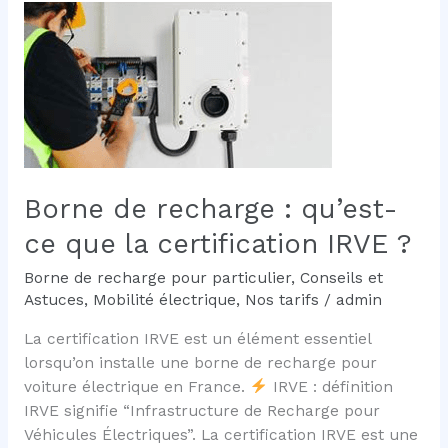
de
recharge
proche
de
cambrai
avec
la
société
Irve-
Borne de recharge : qu’est-
hauts
ce que la certification IRVE ?
de
france
Borne de recharge pour particulier
,
Conseils et
Astuces
,
Mobilité électrique
,
Nos tarifs
/
admin
La certification IRVE est un élément essentiel
lorsqu’on installe une borne de recharge pour
voiture électrique en France.
IRVE : définition
IRVE signifie “Infrastructure de Recharge pour
Véhicules Électriques”. La certification IRVE est une