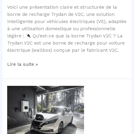
Voici une présentation claire et structurée de la
borne de recharge Trydan de V2C, une solution
intelligente pour véhicules électriques (VE), adaptée
à une utilisation domestique ou professionnelle
légère :
Qu’est-ce que la borne Trydan V2C ? La
Trydan V2C est une borne de recharge pour voiture
électrique (wallbox) conçue par le fabricant V2C.
Borne
Lire la suite »
de
recharge
V2C
Trydan
7
kW
monophasée
avec
câble