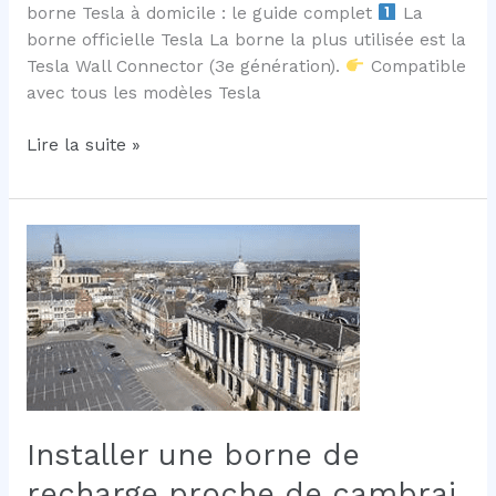
borne Tesla à domicile : le guide complet
La
borne officielle Tesla La borne la plus utilisée est la
Tesla Wall Connector (3e génération).
Compatible
avec tous les modèles Tesla
Installer
Lire la suite »
une
borne
de
recharge
Tesla
à
domicile
Installer une borne de
recharge proche de cambrai