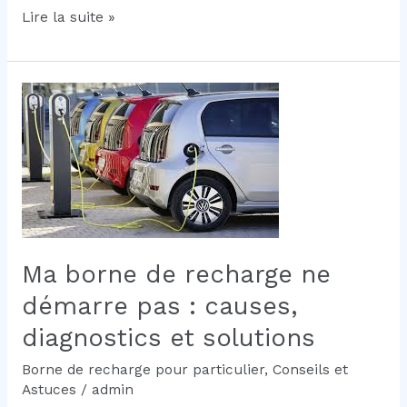
Leasing
Lire la suite »
social
2026
:
pourquoi
installer
une
borne
de
recharge
dès
l’obtention
Ma borne de recharge ne
de
votre
démarre pas : causes,
voiture
diagnostics et solutions
électrique
avec
Borne de recharge pour particulier
,
Conseils et
IRVE-
Astuces
/
admin