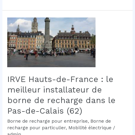
Hauts-
de-
France
:
le
meilleur
installateur
de
borne
de
recharge
IRVE Hauts-de-France : le
dans
meilleur installateur de
la
Somme
borne de recharge dans le
(80)
Pas-de-Calais (62)
Borne de recharge pour entreprise
,
Borne de
recharge pour particulier
,
Mobilité électrique
/
admin