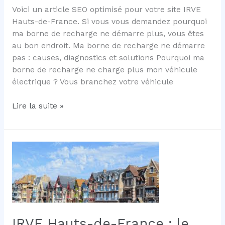
Hauts
Voici un article SEO optimisé pour votre site IRVE
de
Hauts-de-France. Si vous vous demandez pourquoi
France
ma borne de recharge ne démarre plus, vous êtes
?
au bon endroit. Ma borne de recharge ne démarre
pas : causes, diagnostics et solutions Pourquoi ma
borne de recharge ne charge plus mon véhicule
électrique ? Vous branchez votre véhicule
Ma
Lire la suite »
borne
de
recharge
ne
démarre
pas
:
causes,
diagnostics
IRVE Hauts-de-France : le