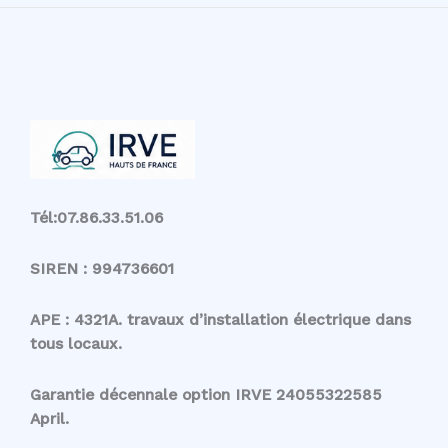
de
borne
de
recharge
dans
le
Pas-
de-
Calais
Tél:07.86.33.51.06
(62)
SIREN : 994736601
APE : 4321A. travaux d’installation électrique dans
tous locaux.
Garantie décennale option IRVE 24055322585
April.