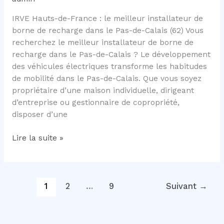
IRVE Hauts-de-France : le meilleur installateur de
borne de recharge dans le Pas-de-Calais (62) Vous
recherchez le meilleur installateur de borne de
recharge dans le Pas-de-Calais ? Le développement
des véhicules électriques transforme les habitudes
de mobilité dans le Pas-de-Calais. Que vous soyez
propriétaire d’une maison individuelle, dirigeant
d’entreprise ou gestionnaire de copropriété,
disposer d’une
IRVE
Lire la suite »
Hauts-
de-
France
:
1
2
…
9
Suivant
→
le
meilleur
installateur