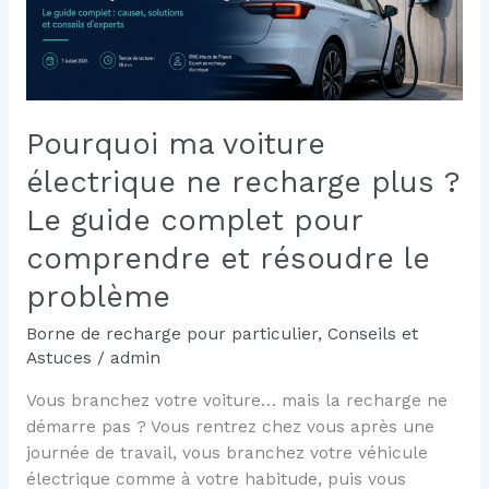
pour
comprendre
cette
technologie
indispensable
Pourquoi ma voiture
aux
électrique ne recharge plus ?
bornes
de
Le guide complet pour
recharge
comprendre et résoudre le
problème
Borne de recharge pour particulier
,
Conseils et
Astuces
/
admin
Vous branchez votre voiture… mais la recharge ne
démarre pas ? Vous rentrez chez vous après une
journée de travail, vous branchez votre véhicule
électrique comme à votre habitude, puis vous