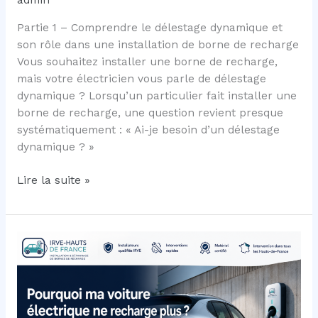
admin
Partie 1 – Comprendre le délestage dynamique et
son rôle dans une installation de borne de recharge
Vous souhaitez installer une borne de recharge,
mais votre électricien vous parle de délestage
dynamique ? Lorsqu’un particulier fait installer une
borne de recharge, une question revient presque
systématiquement : « Ai-je besoin d’un délestage
dynamique ? »
Comment
Lire la suite »
fonctionne
le
délestage
dynamique
?
Le
guide
complet