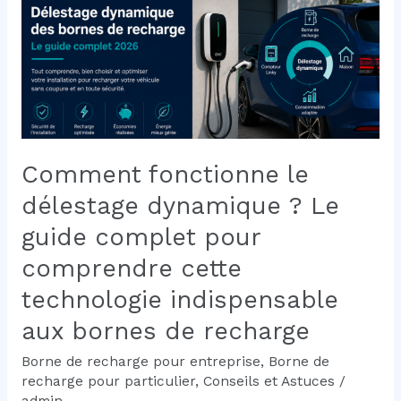
des
panneaux
solaires
?
Le
guide
complet
2026
Comment fonctionne le
délestage dynamique ? Le
guide complet pour
comprendre cette
technologie indispensable
aux bornes de recharge
Borne de recharge pour entreprise
,
Borne de
recharge pour particulier
,
Conseils et Astuces
/