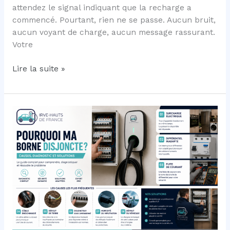
attendez le signal indiquant que la recharge a
commencé. Pourtant, rien ne se passe. Aucun bruit,
aucun voyant de charge, aucun message rassurant.
Votre
Pourquoi
Lire la suite »
ma
voiture
électrique
ne
recharge
plus
?
Le
guide
complet
pour
comprendre
et