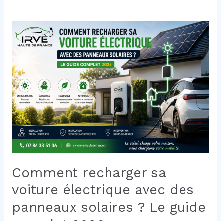
de
câble
choisir
pour
une
borne
de
recharge
?
Le
guide
complet
2026
Comment recharger sa
voiture électrique avec des
panneaux solaires ? Le guide