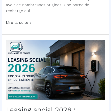
avoir de nombreuses origines. Une borne de
recharge qui
Pourquoi
Lire la suite »
ma
borne
de
recharge
disjoncte
?
Le
guide
complet
pour
comprendre,
diagnostiquer
et
résoudre
Leasing social 2026 :