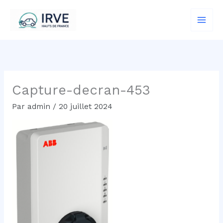
Aller
au
contenu
Capture-decran-453
Par
admin
/
20 juillet 2024