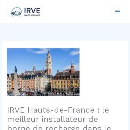
Aller
au
contenu
IRVE Hauts-de-France : le
meilleur installateur de
borne de recharge dans le